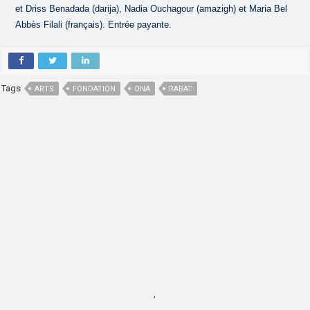
et Driss Benadada (darija), Nadia Ouchagour (amazigh) et Maria Bel
Abbès Filali (français). Entrée payante.
Tags
ARTS
FONDATION
ONA
RABAT
,