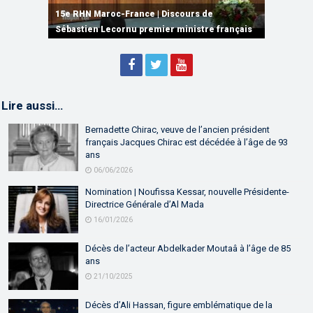
plusieurs accords de coopération et de
15e RHN Maroc-France | Discours de
15e Réunion de Haut Niveau Maroc-France |
partenariat
Sébastien Lecornu premier ministre français
Discours de M. Aziz Akhannouch
Lire aussi…
Bernadette Chirac, veuve de l’ancien président
français Jacques Chirac est décédée à l’âge de 93
ans
06/06/2026
Nomination | Noufissa Kessar, nouvelle Présidente-
Directrice Générale d’Al Mada
16/01/2026
Décès de l’acteur Abdelkader Moutaâ à l’âge de 85
ans
21/10/2025
Décès d’Ali Hassan, figure emblématique de la