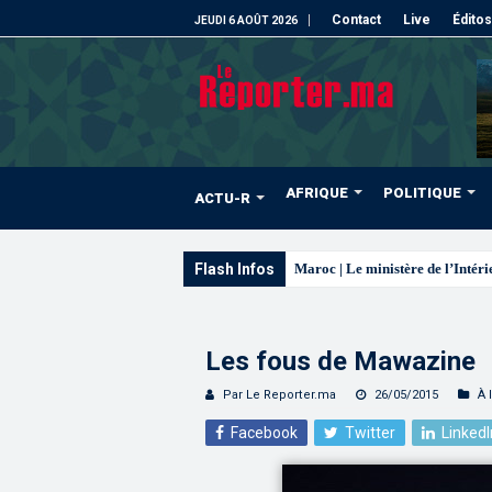
Contact
Live
Éditos
JEUDI 6 AOÛT 2026
AFRIQUE
POLITIQUE
ACTU-R
Flash Infos
La voie express Tizni
Les fous de Mawazine
Par Le Reporter.ma
26/05/2015
À 
Facebook
Twitter
LinkedI