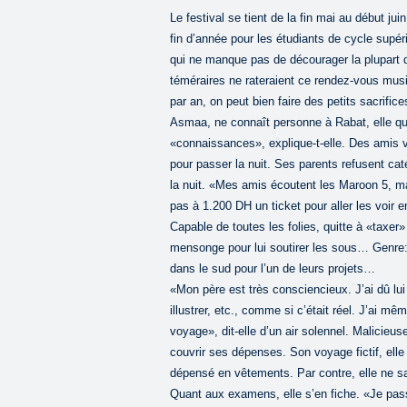
Le festival se tient de la fin mai au début j
fin d’année pour les étudiants de cycle supéri
qui ne manque pas de décourager la plupart d
téméraires ne rateraient ce rendez-vous musi
par an, on peut bien faire des petits sacrifi
Asmaa, ne connaît personne à Rabat, elle qu
«connaissances», explique-t-elle. Des amis vi
pour passer la nuit. Ses parents refusent cat
la nuit. «Mes amis écoutent les Maroon 5, m
pas à 1.200 DH un ticket pour aller les voir e
Capable de toutes les folies, quitte à «taxer
mensonge pour lui soutirer les sous… Genre
dans le sud pour l’un de leurs projets…
«Mon père est très consciencieux. J’ai dû lui
illustrer, etc., comme si c’était réel. J’ai mê
voyage», dit-elle d’un air solennel. Malicieuse 
couvrir ses dépenses. Son voyage fictif, elle 
dépensé en vêtements. Par contre, elle ne sait
Quant aux examens, elle s’en fiche. «Je passe