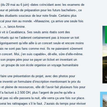
uin (du 29 mai au 6 juin) -dates coïncidant avec les examens de
eur et période de préparation pour les futurs bacheliers-, ce
es étudiants soucieux de leur note finale. Certains plus
cal pour rien au monde. «Mawazine, ça arrive une seule fois
ces…», lance Amine.
i vit à Casablanca. Ses seuls amis rbatis sont des
rtuels qui ne l’aideront certainement pas à trouver un toit
égoriquement qu’elle aille à un concert seule et encore moins
ais ne sont pas fans comme moi. Ils ne paieraient sûrement
n concert. Moi, j’en suis capable», dit-elle, sûre d’elle-même.
» son propre père pour se payer un ticket en inventant un
: un groupe de son école organise un voyage humanitaire
 faire une présentation du projet, avec des photos pour
me inventé un formulaire d’inscription mentionnant le prix du
et pleine de ressources, elle dit l’avoir fait plusieurs fois pour
l’a facturé à 2.500 DH, plus l’argent de poche qu’elle a
 pas où elle passera la nuit, elle verra ça une fois sur place.
rai les rattrapages s’il le faut. J’aurais du temps pour réviser