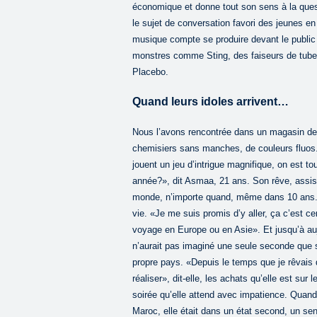
économique et donne tout son sens à la quest
le sujet de conversation favori des jeunes en
musique compte se produire devant le publi
monstres comme Sting, des faiseurs de tub
Placebo.
Quand leurs idoles arrivent…
Nous l’avons rencontrée dans un magasin de 
chemisiers sans manches, de couleurs fluos. 
jouent un jeu d’intrigue magnifique, on est to
année?», dit Asmaa, 21 ans. Son rêve, assis
monde, n’importe quand, même dans 10 ans. El
vie. «Je me suis promis d’y aller, ça c’est c
voyage en Europe ou en Asie». Et jusqu’à aujo
n’aurait pas imaginé une seule seconde que s
propre pays. «Depuis le temps que je rêvais 
réaliser», dit-elle, les achats qu’elle est sur
soirée qu’elle attend avec impatience. Quand 
Maroc, elle était dans un état second, un sen