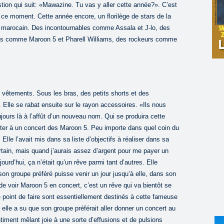
ion qui suit: «Mawazine. Tu vas y aller cette année?». C’est
 ce moment. Cette année encore, un florilège de stars de la
c marocain. Des incontournables comme Assala et J-lo, des
es comme Maroon 5 et Pharell Williams, des rockeurs comme
vêtements. Sous les bras, des petits shorts et des
Elle se rabat ensuite sur le rayon accessoires. «Ils nous
ujours là à l’affût d’un nouveau nom. Qui se produira cette
ter à un concert des Maroon 5. Peu importe dans quel coin du
le l’avait mis dans sa liste d’objectifs à réaliser dans sa
ertain, mais quand j’aurais assez d’argent pour me payer un
urd’hui, ça n’était qu’un rêve parmi tant d’autres. Elle
on groupe préféré puisse venir un jour jusqu’à elle, dans son
de voir Maroon 5 en concert, c’est un rêve qui va bientôt se
 le point de faire sont essentiellement destinés à cette fameuse
elle a su que son groupe préférait aller donner un concert au
timent mêlant joie à une sorte d’effusions et de pulsions