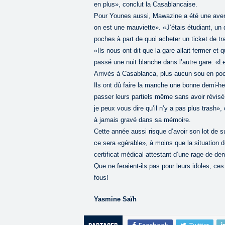
en plus», conclut la Casablancaise.
Pour Younes aussi, Mawazine a été une aventure
on est une mauviette». «J’étais étudiant, un
poches à part de quoi acheter un ticket de tra
«Ils nous ont dit que la gare allait fermer et q
passé une nuit blanche dans l’autre gare. «Le
Arrivés à Casablanca, plus aucun sou en poch
Ils ont dû faire la manche une bonne demi-heu
passer leurs partiels même sans avoir révis
je peux vous dire qu’il n’y a pas plus trash», 
à jamais gravé dans sa mémoire.
Cette année aussi risque d’avoir son lot de su
ce sera «gérable», à moins que la situation d
certificat médical attestant d’une rage de de
Que ne feraient-ils pas pour leurs idoles, ces
fous!
Yasmine Saïh