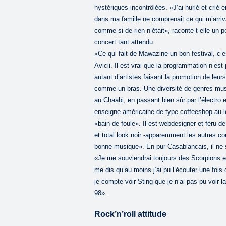
hystériques incontrôlées. «J’ai hurlé et crié 
dans ma famille ne comprenait ce qui m’arriva
comme si de rien n’était», raconte-t-elle un p
concert tant attendu.
«Ce qui fait de Mawazine un bon festival, c’e
Avicii. Il est vrai que la programmation n’e
autant d’artistes faisant la promotion de leu
comme un bras. Une diversité de genres musi
au Chaabi, en passant bien sûr par l’électro 
enseigne américaine de type coffeeshop au log
«bain de foule». Il est webdesigner et féru de
et total look noir -apparemment les autres co
bonne musique». En pur Casablancais, il ne 
«Je me souviendrai toujours des Scorpions et
me dis qu’au moins j’ai pu l’écouter une foi
je compte voir Sting que je n’ai pas pu voir l
98».
Rock’n’roll attitude