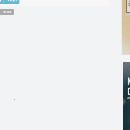
LinkedIn
RABAT
,