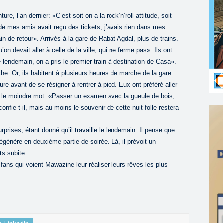
, l’an dernier: «C’est soit on a la rock’n’roll attitude, soit
 de mes amis avait reçu des tickets, j’avais rien dans mes
in de retour». Arrivés à la gare de Rabat Agdal, plus de trains.
u’on devait aller à celle de la ville, qui ne ferme pas». Ils ont
 lendemain, on a pris le premier train à destination de Casa».
e. Or, ils habitent à plusieurs heures de marche de la gare.
re avant de se résigner à rentrer à pied. Eux ont préféré aller
é le moindre mot. «Passer un examen avec la gueule de bois,
confie-t-il, mais au moins le souvenir de cette nuit folle restera
rprises, étant donné qu’il travaille le lendemain. Il pense que
égénère en deuxième partie de soirée. Là, il prévoit un
nts subite…
 fans qui voient Mawazine leur réaliser leurs rêves les plus