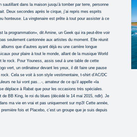
en sautillant dans la maison jusqu’à tomber par terre, personne
it. Deux secondes après le cirque, j’ai repris mes esprits
eu honteuse. La vingtenaire est prête à tout pour assister à ce
st la programmation», dit Amine, un Geek qui ira peut-être voir
st pas seulement cantonnée aux artistes du moment. Elle réunit
rs albums que d’autres ayant déjà eu une carrière longue
caux pour plaire à tout le monde, allant de la musique World
et le rock. Pour Youness, assis seul à une table de cette
o vert, un ordinateur devant les yeux, il dit faire une pause
 rock. Cela se voit à son style vestimentaire, t-shirt d’AC/DC
uleurs ne lui vont pas…-, amateur de ce qu’il appelle «la
se déplace à Rabat que pour les occasions très spéciales.
 de BB King, le roi du blues (décédé le 14 mai 2015, ndlr). Je
s dans ma vie en vrai et pas uniquement sur mp3! Cette année,
a première fois et Placebo, c’est un groupe que je suis depuis