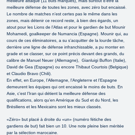
meilleure attaque (11 buts marqués), mais surtout d’être la
meilleure défense de toutes les zones, avec zéro but encaissé.
Le nombre de matches n’est certes pas le même dans les
zones, mais détenir ce record reste, à bien des égards, un
atout pour les Lions de l’Atlas et pour le gardien de but Mounir
Mohamedi, goalkeeper de Numancia (Espagne). Mounir qui, au
cours de ces éliminatoires, a su s’acquitter de la lourde tâche,
derrière une ligne de défense infranchissable, a pu monter en
grade et se classer, sur ce point précis devant des grands, du
calibre de Manuel Neuer (Allemagne), Gianluigi Buffon (Italie),
David de Gea (Espagne) ou encore Thibaut Courtois (Belgique)
et Claudio Bravo (Chili).
En effet, en Europe, l’Allemagne, l’Angleterre et l’Espagne
demeurent les équipes qui ont encaissé le moins de buts. En
Asie, c’est l’Iran qui détient la meilleure défense des
qualifications, alors qu’en Amérique du Sud et du Nord, les
Brésiliens et les Mexicains sont les mieux classés.
«Zéro» but placé à droite du «un» (numéro fétiche des
gardiens de but) fait bien un 10. Une note pleine bien méritée
par la sélection marocaine.