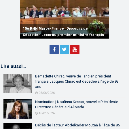
15e RHN Maroc-France | Signature de
plusieurs accords de coopération et de
15e RHN Maroc-France | Discours de
15e Réunion de Haut Niveau Maroc-France |
partenariat
Sébastien Lecornu premier ministre français
Discours de M. Aziz Akhannouch
Lire aussi…
Bernadette Chirac, veuve de l’ancien président
français Jacques Chirac est décédée à l’âge de 93
ans
06/06/2026
Nomination | Noufissa Kessar, nouvelle Présidente-
Directrice Générale d’Al Mada
16/01/2026
Décès de l’acteur Abdelkader Moutaâ à l’âge de 85