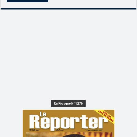
En Kiosque N° 1276