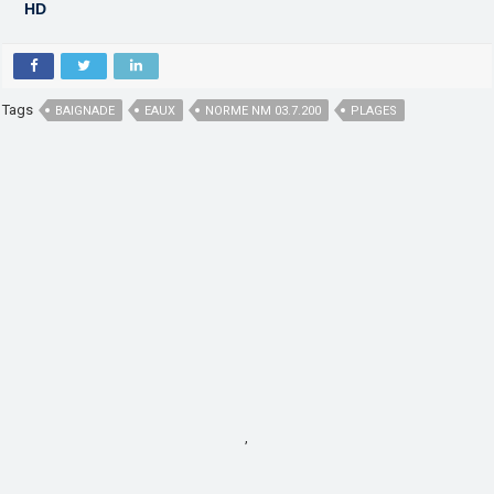
HD
Tags
BAIGNADE
EAUX
NORME NM 03.7.200
PLAGES
,