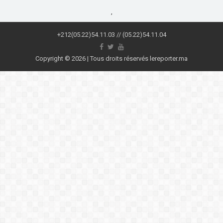
,
+212(05.22)54.11.03 // (05.22)54.11.04
Copyright © 2026 | Tous droits réservés lereporter.ma