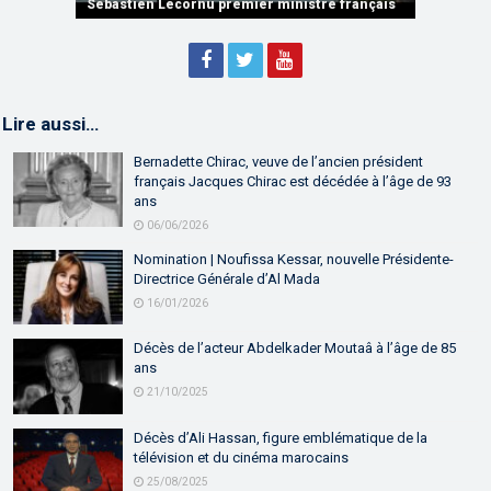
partenariat
Sébastien Lecornu premier ministre français
Discours de M. Aziz Akhannouch
Lire aussi…
Bernadette Chirac, veuve de l’ancien président
français Jacques Chirac est décédée à l’âge de 93
ans
06/06/2026
Nomination | Noufissa Kessar, nouvelle Présidente-
Directrice Générale d’Al Mada
16/01/2026
Décès de l’acteur Abdelkader Moutaâ à l’âge de 85
ans
21/10/2025
Décès d’Ali Hassan, figure emblématique de la
télévision et du cinéma marocains
25/08/2025