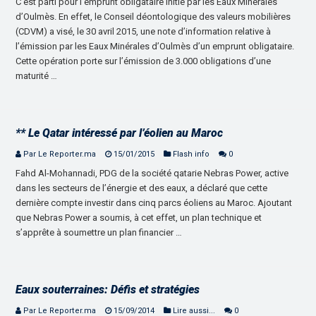
C’est parti pour l’emprunt obligataire initié par les Eaux Minérales
d’Oulmès. En effet, le Conseil déontologique des valeurs mobilières
(CDVM) a visé, le 30 avril 2015, une note d’information relative à
l’émission par les Eaux Minérales d’Oulmès d’un emprunt obligataire.
Cette opération porte sur l’émission de 3.000 obligations d’une
maturité …
** Le Qatar intéressé par l’éolien au Maroc
Par Le Reporter.ma
15/01/2015
Flash info
0
Fahd Al-Mohannadi, PDG de la société qatarie Nebras Power, active
dans les secteurs de l’énergie et des eaux, a déclaré que cette
dernière compte investir dans cinq parcs éoliens au Maroc. Ajoutant
que Nebras Power a soumis, à cet effet, un plan technique et
s’apprête à soumettre un plan financier …
Eaux souterraines: Défis et stratégies
Par Le Reporter.ma
15/09/2014
Lire aussi...
0