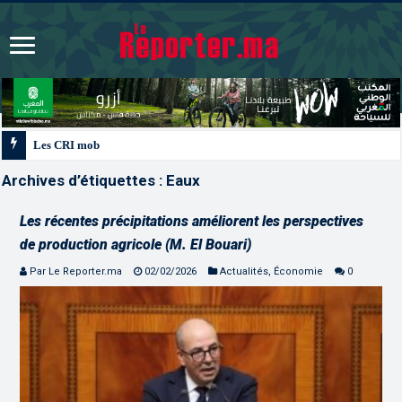
Les CRI mobilisés du 10 au 13 août pour accompagner les proj
Archives d’étiquettes :
Eaux
Les récentes précipitations améliorent les perspectives
de production agricole (M. El Bouari)
Par Le Reporter.ma
02/02/2026
Actualités
,
Économie
0