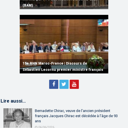
Monde
(BAM)
de Ryanair
accorde une subvention au consortium ORNX
Computing et de l’IA
15e RHN Maroc-France | Signature de
plusieurs accords de coopération et de
15e RHN Maroc-France | Discours de
15e Réunion de Haut Niveau Maroc-France |
partenariat
Sébastien Lecornu premier ministre français
Discours de M. Aziz Akhannouch
Lire aussi…
Bernadette Chirac, veuve de l’ancien président
français Jacques Chirac est décédée à l’âge de 93
ans
06/06/2026