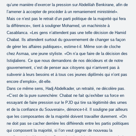
qu’une manière d’exercer la pression sur Abdelilah Benkirane, afin de
l’amener à accepter de procéder à un remaniement ministériel».
Mais ce n’est pas le retrait d’un parti politique de la majorité qui fera
la différence», tient à souligner Mohamed, un machiniste à
Casablanca. «Les gens n’attendent pas une telle décision de Hamid
Chabat. Ils attendent surtout du gouvernement de changer sa façon
de gérer les affaires publiques», estime-t-il. Même son de cloche
chez Asmaa, une jeune styliste. «On n’a que faire de la décision des
Istiqlaliens. Ce que nous demandons de nos décideurs et de notre
gouvernement, c’est de penser aux citoyens qui n’arrivent pas à
subvenir à leurs besoins et à tous ces jeunes diplômés qui n’ont pas
encore d’emploi», dit-elle.
Dans ce même sens, Hadj Abdelkader, un retraité, ne décolère pas.
«C’est de la pure surenchère: Chabat ne fait qu’exhiber sa force en
essayant de faire pression sur le PJD qui tire sa légitimité des urnes
et de la confiance du Souverain», dénonce-t-il. Il souligne par ailleurs
que les composantes de la majorité doivent travailler durement. «On
ne doit pas se cacher derrière les différends entre les partis politiques
qui composent la majorité, si l’on veut gagner de nouveau la