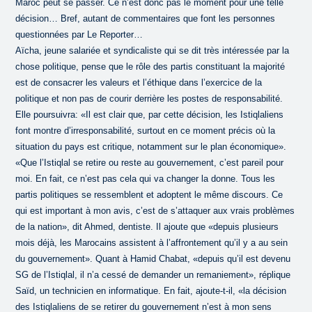
Maroc peut se passer. Ce n’est donc pas le moment pour une telle
décision… Bref, autant de commentaires que font les personnes
questionnées par Le Reporter…
Aïcha, jeune salariée et syndicaliste qui se dit très intéressée par la
chose politique, pense que le rôle des partis constituant la majorité
est de consacrer les valeurs et l’éthique dans l’exercice de la
politique et non pas de courir derrière les postes de responsabilité.
Elle poursuivra: «Il est clair que, par cette décision, les Istiqlaliens
font montre d’irresponsabilité, surtout en ce moment précis où la
situation du pays est critique, notamment sur le plan économique».
«Que l’Istiqlal se retire ou reste au gouvernement, c’est pareil pour
moi. En fait, ce n’est pas cela qui va changer la donne. Tous les
partis politiques se ressemblent et adoptent le même discours. Ce
qui est important à mon avis, c’est de s’attaquer aux vrais problèmes
de la nation», dit Ahmed, dentiste. Il ajoute que «depuis plusieurs
mois déjà, les Marocains assistent à l’affrontement qu’il y a au sein
du gouvernement». Quant à Hamid Chabat, «depuis qu’il est devenu
SG de l’Istiqlal, il n’a cessé de demander un remaniement», réplique
Saïd, un technicien en informatique. En fait, ajoute-t-il, «la décision
des Istiqlaliens de se retirer du gouvernement n’est à mon sens