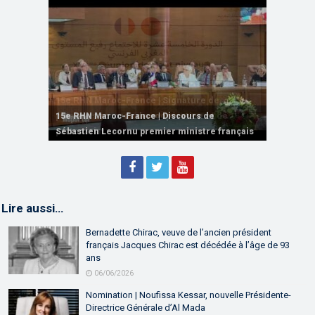
15e RHN Maroc-France | Signature de
plusieurs accords de coopération et de
15e RHN Maroc-France | Discours de
15e Réunion de Haut Niveau Maroc-France |
partenariat
Sébastien Lecornu premier ministre français
Discours de M. Aziz Akhannouch
Lire aussi…
Bernadette Chirac, veuve de l’ancien président
français Jacques Chirac est décédée à l’âge de 93
ans
06/06/2026
Nomination | Noufissa Kessar, nouvelle Présidente-
Directrice Générale d’Al Mada