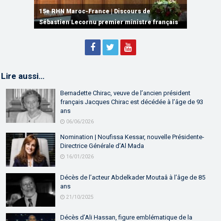
15e RHN Maroc-France | Signature de
plusieurs accords de coopération et de
15e RHN Maroc-France | Discours de
15e Réunion de Haut Niveau Maroc-France |
partenariat
Sébastien Lecornu premier ministre français
Discours de M. Aziz Akhannouch
Lire aussi…
Bernadette Chirac, veuve de l’ancien président
français Jacques Chirac est décédée à l’âge de 93
ans
06/06/2026
Nomination | Noufissa Kessar, nouvelle Présidente-
Directrice Générale d’Al Mada
16/01/2026
Décès de l’acteur Abdelkader Moutaâ à l’âge de 85
ans
21/10/2025
Décès d’Ali Hassan, figure emblématique de la