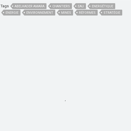
Tags
ABELKADER AMARA
CHANTIERS
EAU
ENERGÉTIQUE
ENERGIE
ENVIRONNEMENT
MINES
RÉFORMES
STRATÉGIE
,