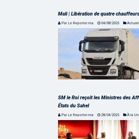
Mali | Libération de quatre chauffeu
Par Le Reporter.ma
04/08/2025
Actuali
SM le Roi reçoit les Ministres des Aff
États du Sahel
Par Le Reporter.ma
28/04/2025
À la U