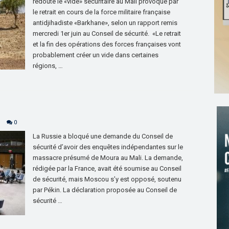
redoute le «vide» sécuritaire au Mali provoqué par
le retrait en cours de la force militaire française
antidjihadiste «Barkhane», selon un rapport remis
mercredi 1er juin au Conseil de sécurité. «Le retrait
et la fin des opérations des forces françaises vont
probablement créer un vide dans certaines
régions, …
0
La Russie a bloqué une demande du Conseil de
sécurité d’avoir des enquêtes indépendantes sur le
massacre présumé de Moura au Mali. La demande,
rédigée par la France, avait été soumise au Conseil
de sécurité, mais Moscou s’y est opposé, soutenu
par Pékin. La déclaration proposée au Conseil de
sécurité …