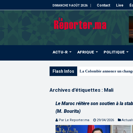
Contact
Live
Éd
DIMANCHE 9 AOÛT 2026
ACTU-R
AFRIQUE
POLITIQUE
Flash Infos
Signature à Santiago d’un prot
Archives d’étiquettes :
Mali
Le Maroc réitère son soutien à la stabi
(M. Bourita)
Par Le Reporter.ma
29/04/2026
Actuali