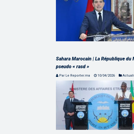
Sahara Marocain | La République du M
pseudo « rasd »
Par Le Reporter.ma
10/04/2026
Actuali