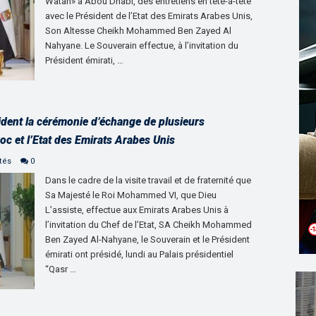
Watan» à Abou Dhabi, des entretiens en tête-à-tête
avec le Président de l’Etat des Emirats Arabes Unis,
Son Altesse Cheikh Mohammed Ben Zayed Al
Nahyane. Le Souverain effectue, à l’invitation du
Président émirati, …
sident la cérémonie d’échange de plusieurs
c et l’Etat des Emirats Arabes Unis
tés
0
Dans le cadre de la visite travail et de fraternité que
Sa Majesté le Roi Mohammed VI, que Dieu
L’assiste, effectue aux Emirats Arabes Unis à
l’invitation du Chef de l’Etat, SA Cheikh Mohammed
Ben Zayed Al-Nahyane, le Souverain et le Président
émirati ont présidé, lundi au Palais présidentiel
“Qasr …