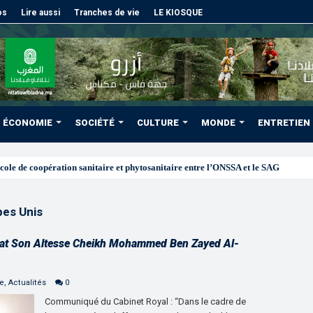
os
Lire aussi
Tranches de vie
LE KIOSQUE
ÉCONOMIE
SOCIÉTÉ
CULTURE
MONDE
ENTRETIEN
bes Unis
bat Son Altesse Cheikh Mohammed Ben Zayed Al-
ne
,
Actualités
0
Communiqué du Cabinet Royal : “Dans le cadre de