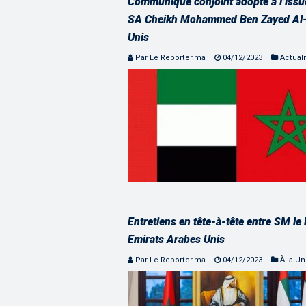
Communiqué conjoint adopté à l’issu
SA Cheikh Mohammed Ben Zayed Al-Na
Unis
Par Le Reporter.ma
04/12/2023
Actuali
Entretiens en tête-à-tête entre SM le
Emirats Arabes Unis
Par Le Reporter.ma
04/12/2023
À la U