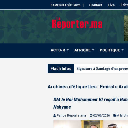
Contact
Live
Édit
SAMEDI 8 AOÛT 2026
ACTU-R
AFRIQUE
POLITIQUE
Flash Infos
Les CRI mobilisés du 10
Archives d’étiquettes :
Emirats Ara
SM le Roi Mohammed VI reçoit à Ra
Nahyane
Par Le Reporter.ma
02/06/2026
À la U