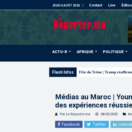
Contact
Live
Éditos
JEUDI 6 AOÛT 2026
ACTU-R
AFRIQUE
POLITIQUE
Flash Infos
Fête du Trône | Trump réaffirme
Médias au Maroc | Younè
des expériences réussie
Par Le Reporter.ma
28/02/2025
Ac
Facebook
Twitter
LinkedI