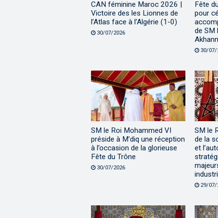
CAN féminine Maroc 2026 |
Fête d
Victoire des les Lionnes de
pour cé
l’Atlas face à l’Algérie (1-0)
accomp
de SM l
30/07/2026
Akhann
30/07/
SM le Roi Mohammed VI
SM le 
préside à M’diq une réception
de la s
à l’occasion de la glorieuse
et l’au
Fête du Trône
stratég
majeur
30/07/2026
industri
29/07/