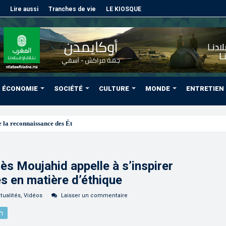
Lire aussi
Tranches de vie
LE KIOSQUE
ÉCONOMIE
SOCIÉTÉ
CULTURE
MONDE
ENTRETIEN
 la reconnaissance des États-Unis à la souveraineté du Maroc sur l
s Moujahid appelle à s’inspirer
s en matière d’éthique
tualités
,
Vidéos
Laisser un commentaire
n