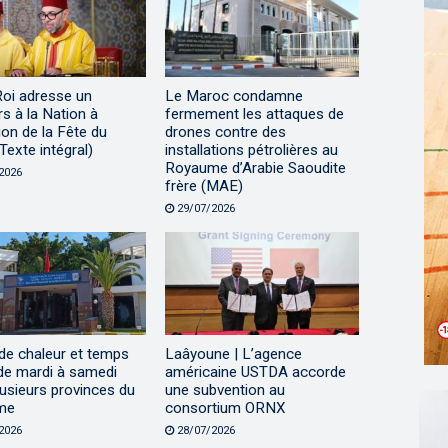
Roi adresse un
Le Maroc condamne
s à la Nation à
fermement les attaques de
ion de la Fête du
drones contre des
Texte intégral)
installations pétrolières au
Royaume d’Arabie Saoudite
2026
frère (MAE)
29/07/2026
de chaleur et temps
Laâyoune | L’agence
de mardi à samedi
américaine USTDA accorde
usieurs provinces du
une subvention au
me
consortium ORNX
2026
28/07/2026