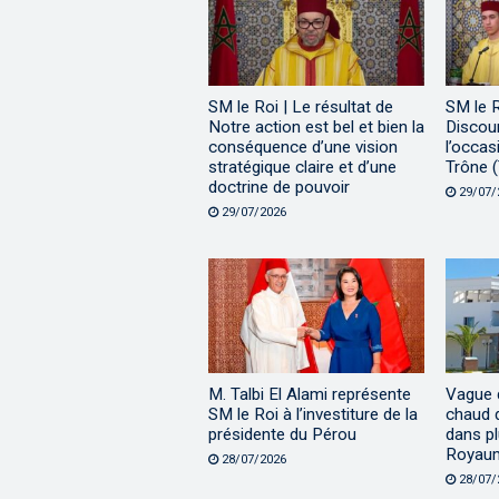
SM le Roi | Le résultat de
SM le 
Notre action est bel et bien la
Discour
conséquence d’une vision
l’occas
stratégique claire et d’une
Trône (
doctrine de pouvoir
29/07/
29/07/2026
M. Talbi El Alami représente
Vague 
SM le Roi à l’investiture de la
chaud 
présidente du Pérou
dans pl
Royau
28/07/2026
28/07/