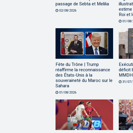
passage de Sebta et Melilia
illustr
estime 
02/08/2026
Roi et 
01/08/
Fête du Trône | Trump
Exécuti
réaffirme la reconnaissance
déficit
des États-Unis à la
MMDH à
souveraineté du Maroc sur le
31/07/
Sahara
01/08/2026