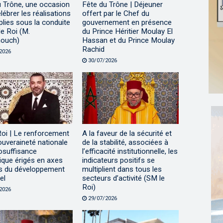
u Trône, une occasion
Fête du Trône | Déjeuner
lébrer les réalisations
offert par le Chef du
lies sous la conduite
gouvernement en présence
e Roi (M.
du Prince Héritier Moulay El
ouch)
Hassan et du Prince Moulay
Rachid
2026
30/07/2026
Roi | Le renforcement
A la faveur de la sécurité et
ouveraineté nationale
de la stabilité, associées à
tosuffisance
l’efficacité institutionnelle, les
ique érigés en axes
indicateurs positifs se
s du développement
multiplient dans tous les
el
secteurs d’activité (SM le
Roi)
2026
29/07/2026