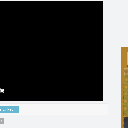
LinkedIn
D