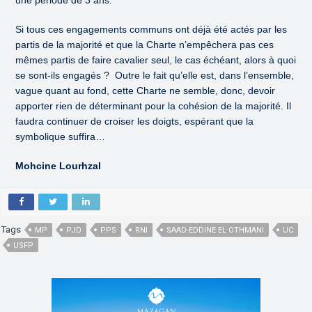
une période de 3 ans.
Si tous ces engagements communs ont déjà été actés par les
partis de la majorité et que la Charte n’empêchera pas ces
mêmes partis de faire cavalier seul, le cas échéant, alors à quoi
se sont-ils engagés ? Outre le fait qu’elle est, dans l’ensemble,
vague quant au fond, cette Charte ne semble, donc, devoir
apporter rien de déterminant pour la cohésion de la majorité. Il
faudra continuer de croiser les doigts, espérant que la
symbolique suffira…
Mohcine Lourhzal
Tags
MP
PJD
PPS
RNI
SAAD-EDDINE EL OTHMANI
UC
USFP
,
,