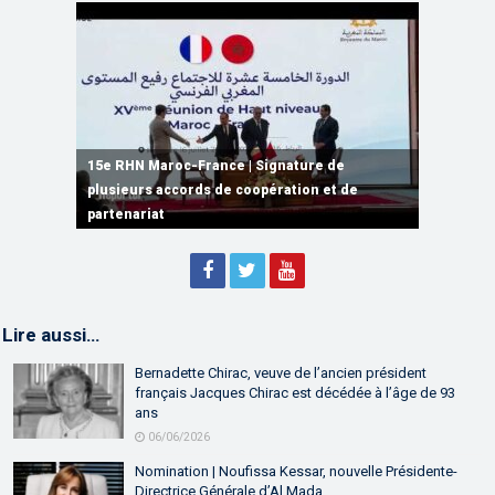
15e RHN Maroc-France | Signature de
plusieurs accords de coopération et de
15e RHN Maroc-France | Discours de
15e Réunion de Haut Niveau Maroc-France |
partenariat
Sébastien Lecornu premier ministre français
Discours de M. Aziz Akhannouch
Lire aussi…
Bernadette Chirac, veuve de l’ancien président
français Jacques Chirac est décédée à l’âge de 93
ans
06/06/2026
Nomination | Noufissa Kessar, nouvelle Présidente-
Directrice Générale d’Al Mada