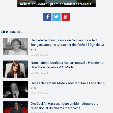
partenariat
Sébastien Lecornu premier ministre français
Discours de M. Aziz Akhannouch
Lire aussi…
Bernadette Chirac, veuve de l’ancien président
français Jacques Chirac est décédée à l’âge de 93
ans
06/06/2026
Nomination | Noufissa Kessar, nouvelle Présidente-
Directrice Générale d’Al Mada
16/01/2026
Décès de l’acteur Abdelkader Moutaâ à l’âge de 85
ans
21/10/2025
Décès d’Ali Hassan, figure emblématique de la
télévision et du cinéma marocains