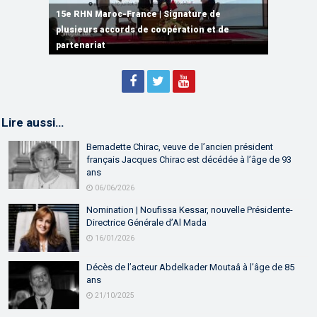
15e RHN Maroc-France | Signature de
plusieurs accords de coopération et de
15e RHN Maroc-France | Discours de
15e Réunion de Haut Niveau Maroc-France |
partenariat
Sébastien Lecornu premier ministre français
Discours de M. Aziz Akhannouch
Lire aussi…
Bernadette Chirac, veuve de l’ancien président
français Jacques Chirac est décédée à l’âge de 93
ans
06/06/2026
Nomination | Noufissa Kessar, nouvelle Présidente-
Directrice Générale d’Al Mada
16/01/2026
Décès de l’acteur Abdelkader Moutaâ à l’âge de 85
ans
21/10/2025