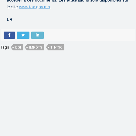
accéder à ces documents. Les attestations sont disponibles sur
le site
www.tax.gov.ma
.
LR
Tags
DGI
IMPÔTS
TH-TSC