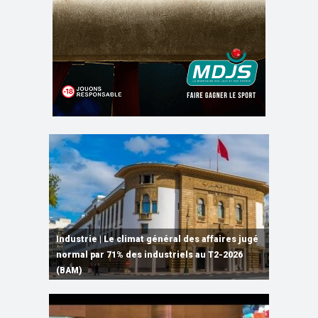
Les CRI mobilisés du 10 au 13 août pour
Industrie | Le climat général des affaires jugé
L’ONMT renforce l’attractivité des régions
Rabat | Signature d’un MoU sur les
accompagner les projets des Marocains du
normal par 71% des industriels au T2-2026
grâce à une connectivité aérienne historique
Laâyoune | L’agence américaine USTDA
infrastructures numériques, du Cloud
Monde
(BAM)
de Ryanair
accorde une subvention au consortium ORNX
Computing et de l’IA