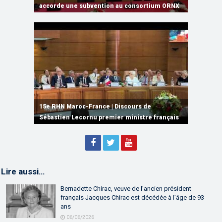
de Ryanair
accorde une subvention au consortium ORNX
Computing et de l’IA
au monde
de leur partenariat économique
15e RHN Maroc-France | Signature de
plusieurs accords de coopération et de
15e RHN Maroc-France | Discours de
15e Réunion de Haut Niveau Maroc-France |
partenariat
Sébastien Lecornu premier ministre français
Discours de M. Aziz Akhannouch
Lire aussi…
Bernadette Chirac, veuve de l’ancien président
français Jacques Chirac est décédée à l’âge de 93
ans
06/06/2026