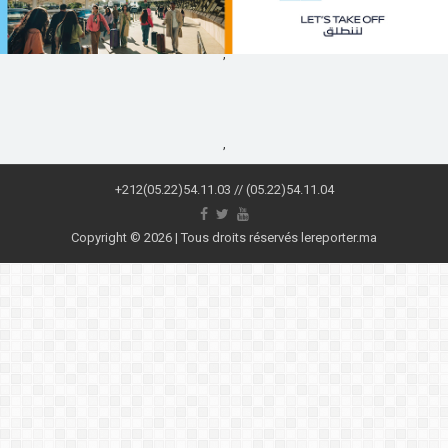
,
,
+212(05.22)54.11.03 // (05.22)54.11.04
Copyright © 2026 | Tous droits réservés lereporter.ma