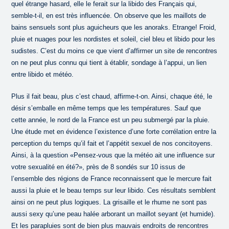
quel étrange hasard, elle le ferait sur la libido des Français qui,
semble-t-il, en est très influencée. On observe que les maillots de
bains sensuels sont plus aguicheurs que les anoraks. Etrange! Froid,
pluie et nuages pour les nordistes et soleil, ciel bleu et libido pour les
sudistes. C’est du moins ce que vient d’affirmer un site de rencontres
on ne peut plus connu qui tient à établir, sondage à l’appui, un lien
entre libido et météo.
Plus il fait beau, plus c’est chaud, affirme-t-on. Ainsi, chaque été, le
désir s’emballe en même temps que les températures. Sauf que
cette année, le nord de la France est un peu submergé par la pluie.
Une étude met en évidence l’existence d’une forte corrélation entre la
perception du temps qu’il fait et l’appétit sexuel de nos concitoyens.
Ainsi, à la question «Pensez-vous que la météo ait une influence sur
votre sexualité en été?», près de 8 sondés sur 10 issus de
l’ensemble des régions de France reconnaissent que le mercure fait
aussi la pluie et le beau temps sur leur libido. Ces résultats semblent
ainsi on ne peut plus logiques. La grisaille et le rhume ne sont pas
aussi sexy qu’une peau halée arborant un maillot seyant (et humide).
Et les parapluies sont de bien plus mauvais endroits de rencontres