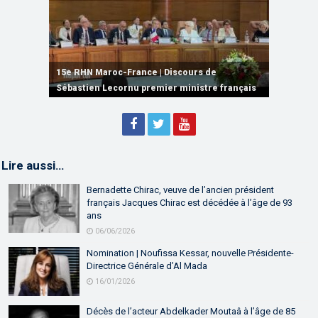
15e RHN Maroc-France | Signature de
plusieurs accords de coopération et de
15e RHN Maroc-France | Discours de
15e Réunion de Haut Niveau Maroc-France |
partenariat
Sébastien Lecornu premier ministre français
Discours de M. Aziz Akhannouch
Lire aussi…
Bernadette Chirac, veuve de l’ancien président
français Jacques Chirac est décédée à l’âge de 93
ans
06/06/2026
Nomination | Noufissa Kessar, nouvelle Présidente-
Directrice Générale d’Al Mada
16/01/2026
Décès de l’acteur Abdelkader Moutaâ à l’âge de 85