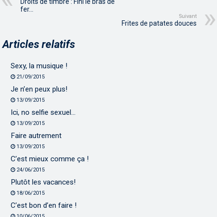
Droits de timbre : Fini le bras de
fer…
Suivant
Frites de patates douces
Articles relatifs
Sexy, la musique !
21/09/2015
Je n’en peux plus!
13/09/2015
Ici, no selfie sexuel…
13/09/2015
Faire autrement
13/09/2015
C’est mieux comme ça !
24/06/2015
Plutôt les vacances!
18/06/2015
C’est bon d’en faire !
10/06/2015