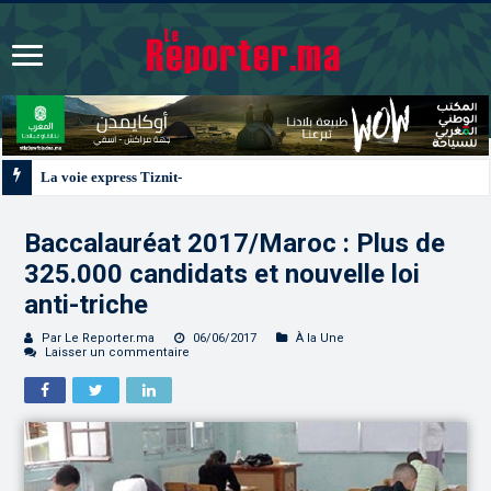
La voie express Tiznit-Dakhla “Donald J. Trump Highway”, une parfaite illus
Baccalauréat 2017/Maroc : Plus de
325.000 candidats et nouvelle loi
anti-triche
Par Le Reporter.ma
06/06/2017
À la Une
Laisser un commentaire