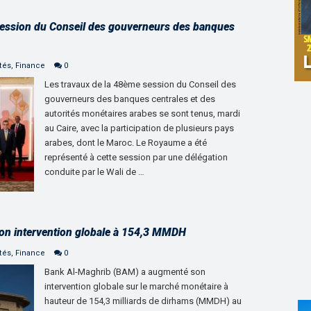
 session du Conseil des gouverneurs des banques
tés
,
Finance
0
Les travaux de la 48ème session du Conseil des
gouverneurs des banques centrales et des
autorités monétaires arabes se sont tenus, mardi
au Caire, avec la participation de plusieurs pays
arabes, dont le Maroc. Le Royaume a été
représenté à cette session par une délégation
conduite par le Wali de …
n intervention globale à 154,3 MMDH
tés
,
Finance
0
Bank Al-Maghrib (BAM) a augmenté son
intervention globale sur le marché monétaire à
hauteur de 154,3 milliards de dirhams (MMDH) au