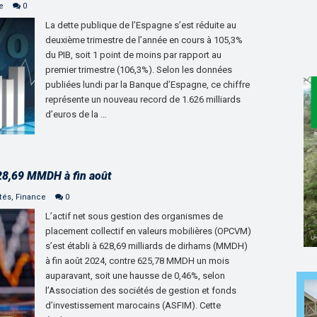
e
0
La dette publique de l’Espagne s’est réduite au
deuxième trimestre de l’année en cours à 105,3%
du PIB, soit 1 point de moins par rapport au
premier trimestre (106,3%). Selon les données
publiées lundi par la Banque d’Espagne, ce chiffre
représente un nouveau record de 1.626 milliards
d’euros de la …
628,69 MMDH à fin août
tés
,
Finance
0
L’actif net sous gestion des organismes de
placement collectif en valeurs mobilières (OPCVM)
s’est établi à 628,69 milliards de dirhams (MMDH)
à fin août 2024, contre 625,78 MMDH un mois
auparavant, soit une hausse de 0,46%, selon
l’Association des sociétés de gestion et fonds
d’investissement marocains (ASFIM). Cette