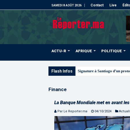
Contact
Live
Édit
SAMEDI 8 AOÛT 2026
ACTU-R
AFRIQUE
POLITIQUE
Flash Infos
Les CRI mobilisés du 10 au 1
Finance
La Banque Mondiale met en avant les 
Par Le Reporter.ma
04/10/2024
Actuali