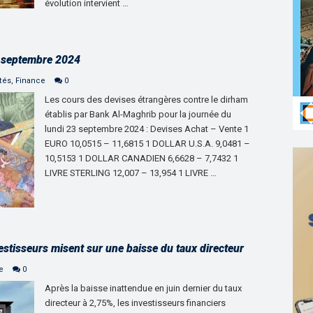
évolution intervient …
3 septembre 2024
tés
,
Finance
0
Les cours des devises étrangères contre le dirham
établis par Bank Al-Maghrib pour la journée du
lundi 23 septembre 2024 : Devises Achat – Vente 1
EURO 10,0515 – 11,6815 1 DOLLAR U.S.A. 9,0481 –
10,5153 1 DOLLAR CANADIEN 6,6628 – 7,7432 1
LIVRE STERLING 12,007 – 13,954 1 LIVRE …
estisseurs misent sur une baisse du taux directeur
e
0
Après la baisse inattendue en juin dernier du taux
directeur à 2,75%, les investisseurs financiers