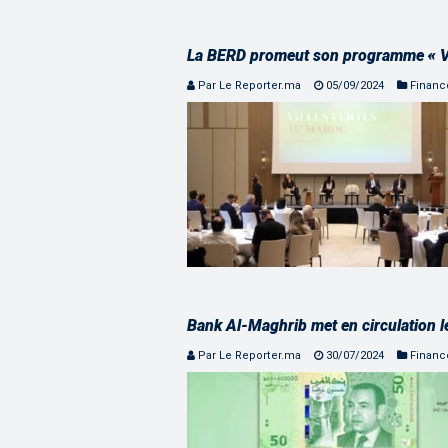
La BERD promeut son programme « Ville
Par Le Reporter.ma
05/09/2024
Financ
Bank Al-Maghrib met en circulation l
Par Le Reporter.ma
30/07/2024
Financ