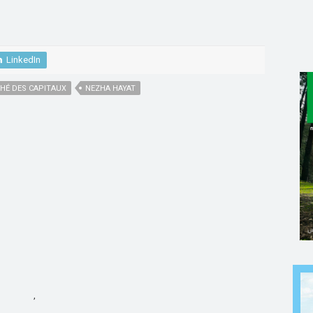
LinkedIn
HÉ DES CAPITAUX
NEZHA HAYAT
,