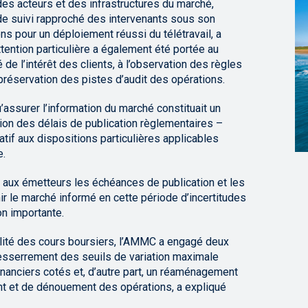
é des acteurs et des infrastructures du marché,
de suivi rapproché des intervenants sous son
ns pour un déploiement réussi du télétravail, a
tention particulière a également été portée au
 de l’intérêt des clients, à l’observation des règles
préservation des pistes d’audit des opérations.
assurer l’information du marché constituait un
ion des délais de publication règlementaires –
latif aux dispositions particulières applicables
e.
lé aux émetteurs les échéances de publication et les
nir le marché informé en cette période d’incertitudes
on importante.
ilité des cours boursiers, l’AMMC a engagé deux
resserrement des seuils de variation maximale
inanciers cotés et, d’autre part, un réaménagement
ent et de dénouement des opérations, a expliqué