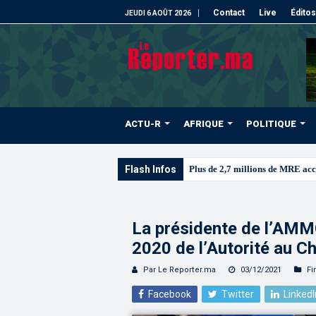
Contact
Live
Éditos
JEUDI 6 AOÛT 2026
ACTU-R
AFRIQUE
POLITIQUE
Flash Infos
CAN féminine Maroc
La présidente de l’AMMC
2020 de l’Autorité au 
Par Le Reporter.ma
03/12/2021
Fi
Facebook
Twitter
LinkedI