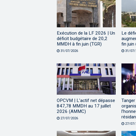
Exécution de la LF 2026 | Un
Le défi
déficit budgétaire de 20,2
augme
MMDH à fin juin (TGR)
fin jui
31/07/2026
31/07/
OPCVM | L’actif net dépasse
Tanger 
847,78 MMDH au 17 juillet
organis
2026 (AMMC)
l’honn
résidan
27/07/2026
27/07/