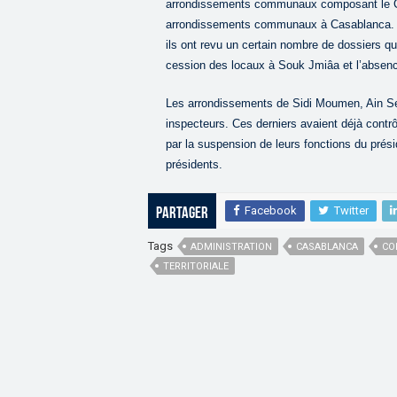
arrondissements communaux composant le Cons
arrondissements communaux à Casablanca. Ces
ils ont revu un certain nombre de dossiers q
cession des locaux à Souk Jmiâa et l’absenc
Les arrondissements de Sidi Moumen, Ain Se
inspecteurs. Ces derniers avaient déjà contrô
par la suspension de leurs fonctions du prés
présidents.
Facebook
Twitter
Partager
Tags
ADMINISTRATION
CASABLANCA
CO
TERRITORIALE