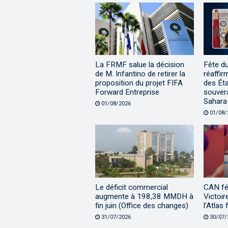
La FRMF salue la décision
Fête d
de M. Infantino de retirer la
réaffir
proposition du projet FIFA
des Éta
Forward Entreprise
souvera
Sahara
01/08/2026
01/08/
Le déficit commercial
CAN fé
augmente à 198,38 MMDH à
Victoir
fin juin (Office des changes)
l’Atlas 
31/07/2026
30/07/