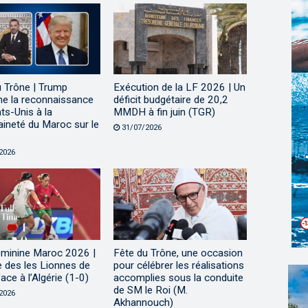
u Trône | Trump
Exécution de la LF 2026 | Un
me la reconnaissance
déficit budgétaire de 20,2
ts-Unis à la
MMDH à fin juin (TGR)
ineté du Maroc sur le
31/07/2026
2026
minine Maroc 2026 |
Fête du Trône, une occasion
e des les Lionnes de
pour célébrer les réalisations
face à l’Algérie (1-0)
accomplies sous la conduite
de SM le Roi (M.
2026
Akhannouch)