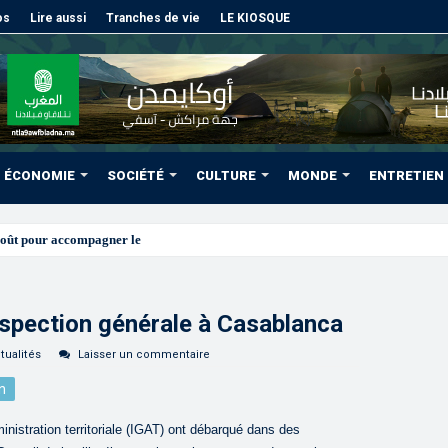
os
Lire aussi
Tranches de vie
LE KIOSQUE
ÉCONOMIE
SOCIÉTÉ
CULTURE
MONDE
ENTRETIEN
août pour accompagner les projets des Marocains du Monde
Inspection générale à Casablanca
tualités
Laisser un commentaire
n
inistration territoriale (IGAT) ont débarqué dans des