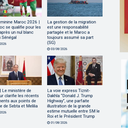
minine Maroc 2026 |
La gestion de la migration
c se qualifie pour les
est une responsabilité
après un nul blanc
partagée et le Maroc a
u Sénégal
toujours assumé sa part
(SG)
2026
03/08/2026
 Le ministère de
La voie express Tiznit-
eur clarifie les récents
Dakhla “Donald J. Trump
ents aux points de
Highway”, une parfaite
 de Sebta et Melilia
illustration de la grande
estime mutuelle entre SM le
2026
Roi et le Président Trump
01/08/2026