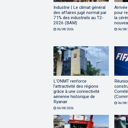
Industrie | Le climat général
Arrivée
des affaires jugé normal par
pour re
71% des industriels au T2-
la céré
2026 (BAM)
nouvea
06/08/2026
06/08/
L’ONMT renforce
Réunion
l’attractivité des régions
constru
grâce à une connectivité
Comité 
aérienne historique de
(Comm
Ryanair
06/08/
06/08/2026