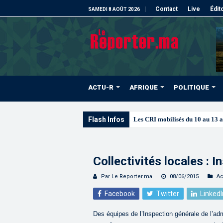
Contact
Live
Édit
SAMEDI 8 AOÛT 2026
ACTU-R
AFRIQUE
POLITIQUE
Flash Infos
Les CRI mobilisés du 10 au 13 
Collectivités locales : 
Par Le Reporter.ma
08/06/2015
Ac
Facebook
Twitter
LinkedI
Des équipes de l’Inspection générale de l’adm