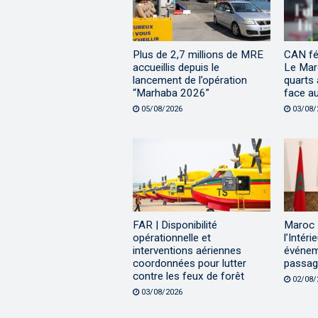
Plus de 2,7 millions de MRE
CAN fé
accueillis depuis le
Le Maro
lancement de l’opération
quarts 
“Marhaba 2026”
face a
05/08/2026
03/08/
FAR | Disponibilité
Maroc |
opérationnelle et
l’Intéri
interventions aériennes
événem
coordonnées pour lutter
passage
contre les feux de forêt
02/08/
03/08/2026