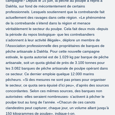
campagne? Depuis le 15 juin, la pêche au poulpe a repris à
Dakhla, sur fond de mécontentement de certains
professionnels. Lesquels soutiennent que la contrebande fait
actuellement des ravages dans cette région. «Le phénomène
de la contrebande s’étend dans la région et menace
véritablement le secteur du poulpe. Cela fait deux mois -depuis
la période du repos biologique- que les contrebandiers
s’adonnent à leur activité illégale», déplore un membre de
l’Association professionnelle des propriétaires de barques de
pêche artisanale à Dakhla. Pour cette nouvelle campagne
estivale, le quota autorisé est de 1.029 kg par barque de pêche
artisanale, soit un quota global de près de 3.100 tonnes pour
les 3.082 barques de pêche artisanale de poulpe opérant dans
ce secteur. Ce dernier emploie quelque 12.000 marins
pêcheurs. «Si des mesures ne sont pas prises pour organiser
le secteur, ce quota sera épuisé d’ici peu», d’après des sources
concordantes. Selon ces mêmes sources, des barques non
autorisées -elles seraient nombreuses- s’activent à pêcher le
poulpe tout au long de l’année. «Chacun de ces canots
clandestins peut capturer, chaque jour, un volume allant jusqu’à
150 kilogrammes de poulpe», indique-t-on.