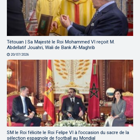
Tétouan | Sa Majesté le Roi Mohammed VI reçoit M.
Abdellatif Jouahri, Wali de Bank Al-Maghrib
20/07/2026
SM le Roi félicite le Roi Felipe VI à l’occasion du sacre de la
sélection espagnole de football au Mondial