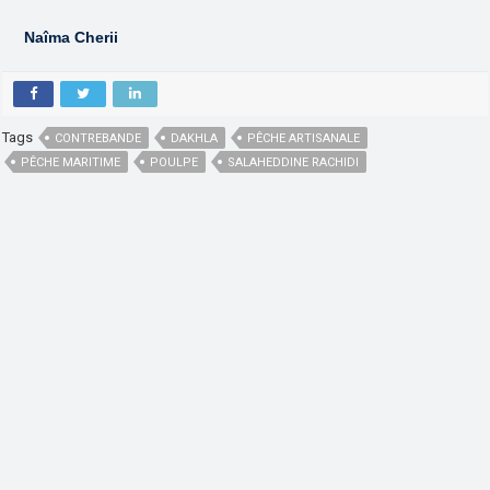
Naîma Cherii
Tags
CONTREBANDE
DAKHLA
PÊCHE ARTISANALE
PÊCHE MARITIME
POULPE
SALAHEDDINE RACHIDI
,