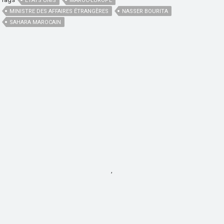
ETATS UNIS
MAROC-EUROPE
MINISTRE DES AFFAIRES ÉTRANGÈRES
NASSER BOURITA
SAHARA MAROCAIN
,