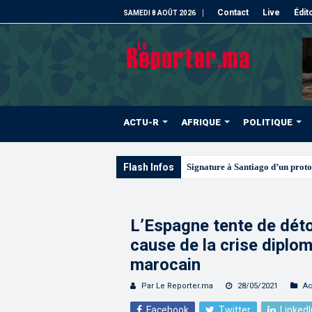
Contact
Live
Édit
SAMEDI 8 AOÛT 2026
ACTU-R
AFRIQUE
POLITIQUE
Flash Infos
Signature à Santiago d’un proto
L’Espagne tente de déto
cause de la crise diplo
marocain
Par Le Reporter.ma
28/05/2021
Ac
Facebook
Twitter
LinkedI