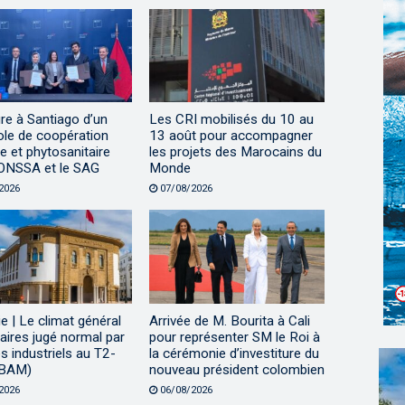
re à Santiago d’un
Les CRI mobilisés du 10 au
ole de coopération
13 août pour accompagner
re et phytosanitaire
les projets des Marocains du
’ONSSA et le SAG
Monde
2026
07/08/2026
ie | Le climat général
Arrivée de M. Bourita à Cali
aires jugé normal par
pour représenter SM le Roi à
 industriels au T2-
la cérémonie d’investiture du
(BAM)
nouveau président colombien
2026
06/08/2026