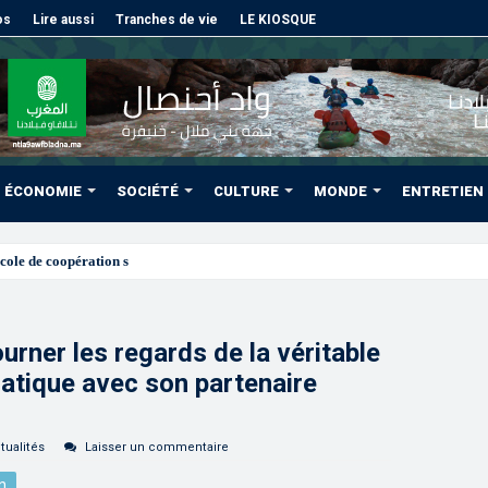
os
Lire aussi
Tranches de vie
LE KIOSQUE
ÉCONOMIE
SOCIÉTÉ
CULTURE
MONDE
ENTRETIEN
cole de coopération sanitaire et phytosanitaire entre l’ONSSA
urner les regards de la véritable
matique avec son partenaire
tualités
Laisser un commentaire
n