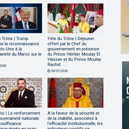
u Trône | Trump
Fête du Trône | Déjeuner
me la reconnaissance
offert par le Chef du
ts-Unis à la
gouvernement en présence
ineté du Maroc sur le
du Prince Héritier Moulay El
Hassan et du Prince Moulay
Rachid
2026
30/07/2026
Roi | Le renforcement
A la faveur de la sécurité et
ouveraineté nationale
de la stabilité, associées à
tosuffisance
l’efficacité institutionnelle, les
ique érigés en axes
indicateurs positifs se