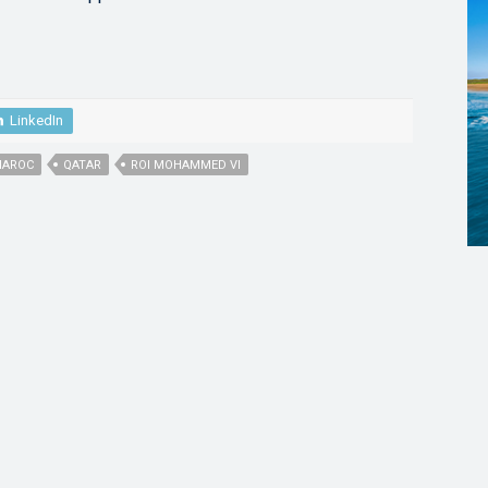
LinkedIn
AROC
QATAR
ROI MOHAMMED VI
,