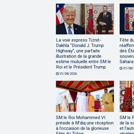
La voie express Tiznit-
Fête d
Dakhla “Donald J. Trump
réaffir
Highway”, une parfaite
des Éta
illustration de la grande
souvera
estime mutuelle entre SM le
Sahara
Roi et le Président Trump
01/08/
01/08/2026
SM le Roi Mohammed VI
SM le 
préside à M’diq une réception
de la s
à l’occasion de la glorieuse
et l’au
Fête du Trône
stratég