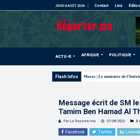
Contact
Live
Éditos
JEUDI 6 AOÛT 2026
AFRIQUE
POLITIQUE
ACTU-R
Flash Infos
La voie express Tiz
Message écrit de SM l
Tamim Ben Hamad Al Th
Par Le Reporter.ma
07/08/2023
À 
Facebook
Twitter
LinkedI