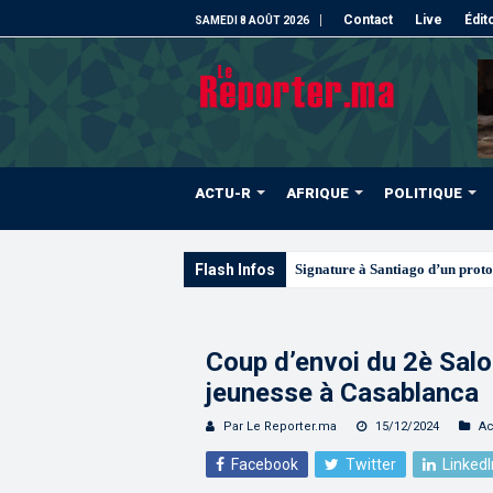
Contact
Live
Édit
SAMEDI 8 AOÛT 2026
ACTU-R
AFRIQUE
POLITIQUE
Flash Infos
Les CRI mobilisés du 10 au
Coup d’envoi du 2è Salon
jeunesse à Casablanca
Par Le Reporter.ma
15/12/2024
Ac
Facebook
Twitter
LinkedI