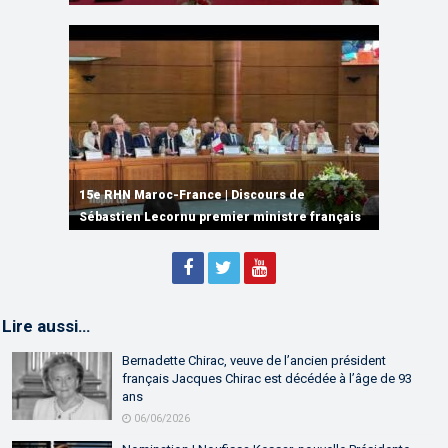
15e RHN Maroc-France | Signature de
plusieurs accords de coopération et de
15e RHN Maroc-France | Discours de
15e Réunion de Haut Niveau Maroc-France |
partenariat
Sébastien Lecornu premier ministre français
Discours de M. Aziz Akhannouch
Lire aussi…
Bernadette Chirac, veuve de l’ancien président
français Jacques Chirac est décédée à l’âge de 93
ans
06/06/2026