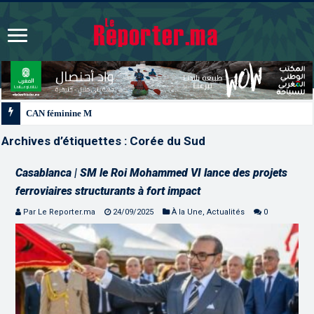
CAN féminine Maroc 2026 | Le Maroc se qualifie pour les quarts après un nul
Archives d’étiquettes :
Corée du Sud
Casablanca | SM le Roi Mohammed VI lance des projets
ferroviaires structurants à fort impact
Par Le Reporter.ma
24/09/2025
À la Une
,
Actualités
0