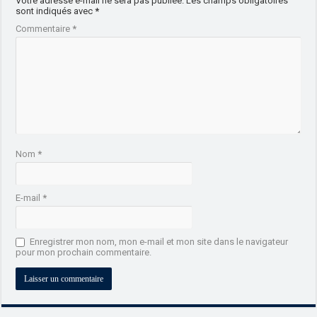
Votre adresse e-mail ne sera pas publiée.
Les champs obligatoires
sont indiqués avec
*
Commentaire
*
Nom
*
E-mail
*
Enregistrer mon nom, mon e-mail et mon site dans le navigateur
pour mon prochain commentaire.