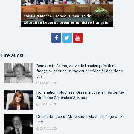
15e RHN Maroc-France | Signature de
plusieurs accords de coopération et de
15e RHN Maroc-France | Discours de
15e Réunion de Haut Niveau Maroc-France |
partenariat
Sébastien Lecornu premier ministre français
Discours de M. Aziz Akhannouch
Lire aussi…
Bernadette Chirac, veuve de l’ancien président
français Jacques Chirac est décédée à l’âge de 93
ans
06/06/2026
Nomination | Noufissa Kessar, nouvelle Présidente-
Directrice Générale d’Al Mada
16/01/2026
Décès de l’acteur Abdelkader Moutaâ à l’âge de 85
ans
21/10/2025