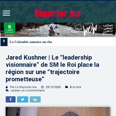
La Colombie annonce un changement de sa position et reconnaît la souverain
Jared Kushner | Le “leadership
visionnaire” de SM le Roi place la
région sur une “trajectoire
prometteuse”
Par Le Reporter.ma
23/12/2020
À la Une
Laisser un commentaire