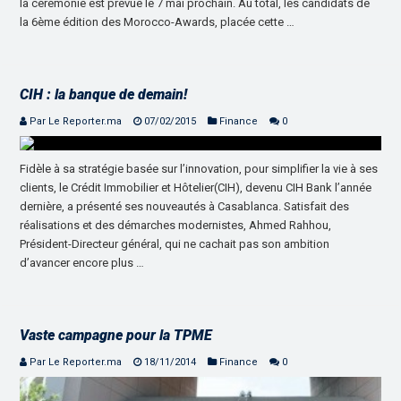
la cérémonie est prévue le 7 mai prochain. Au total, les candidats de
la 6ème édition des Morocco-Awards, placée cette …
CIH : la banque de demain!
Par Le Reporter.ma
07/02/2015
Finance
0
Fidèle à sa stratégie basée sur l’innovation, pour simplifier la vie à ses
clients, le Crédit Immobilier et Hôtelier(CIH), devenu CIH Bank l’année
dernière, a présenté ses nouveautés à Casablanca. Satisfait des
réalisations et des démarches modernistes, Ahmed Rahhou,
Président-Directeur général, qui ne cachait pas son ambition
d’avancer encore plus …
Vaste campagne pour la TPME
Par Le Reporter.ma
18/11/2014
Finance
0