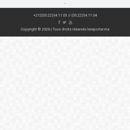
,
+212(05.22)54.11.03 // (05.22)54.11.04
Copyright © 2026 | Tous droits réservés lereporter.ma