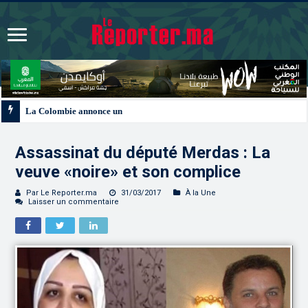
La Colombie annonce un changement de sa position et reconnaît la souverain
Assassinat du député Merdas : La
veuve «noire» et son complice
Par Le Reporter.ma
31/03/2017
À la Une
Laisser un commentaire