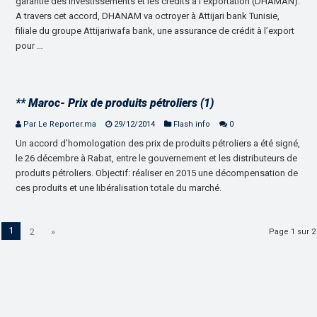
garantie des investissements et les crédits à l’exportation (DHAMAN).
A travers cet accord, DHANAM va octroyer à Attijari bank Tunisie,
filiale du groupe Attijariwafa bank, une assurance de crédit à l’export
pour …
** Maroc- Prix de produits pétroliers (1)
Par Le Reporter.ma
29/12/2014
Flash info
0
Un accord d’homologation des prix de produits pétroliers a été signé,
le 26 décembre à Rabat, entre le gouvernement et les distributeurs de
produits pétroliers. Objectif: réaliser en 2015 une décompensation de
ces produits et une libéralisation totale du marché.
1
2
»
Page 1 sur 2