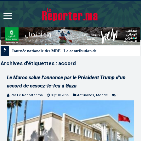
Journée nationale des MRE | La contribution de la diaspora aux chantiers d
Archives d’étiquettes :
accord
Le Maroc salue l’annonce par le Président Trump d’un
accord de cessez-le-feu à Gaza
Par Le Reporter.ma
09/10/2025
Actualités
,
Monde
0