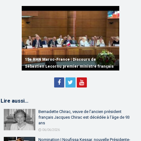
15e RHN Maroc-France | Signature de
plusieurs accords de coopération et de
15e RHN Maroc-France | Discours de
15e Réunion de Haut Niveau Maroc-France |
partenariat
Sébastien Lecornu premier ministre français
Discours de M. Aziz Akhannouch
Lire aussi…
Bernadette Chirac, veuve de l’ancien président
français Jacques Chirac est décédée à l’âge de 93
ans
06/06/2026
Nomination | Noufissa Kessar, nouvelle Présidente-