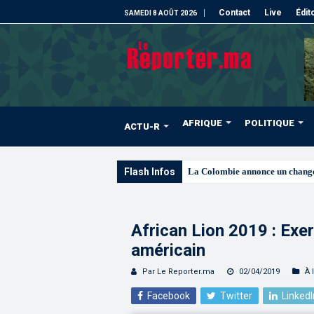
Contact
Live
Édit
SAMEDI 8 AOÛT 2026
AFRIQUE
POLITIQUE
ACTU-R
Flash Infos
Signature à Santiago
African Lion 2019 : Exe
américain
Par Le Reporter.ma
02/04/2019
À 
Facebook
Twitter
LinkedI