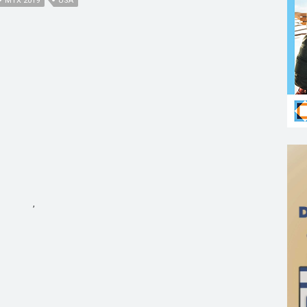
MTX 2019
USA
,