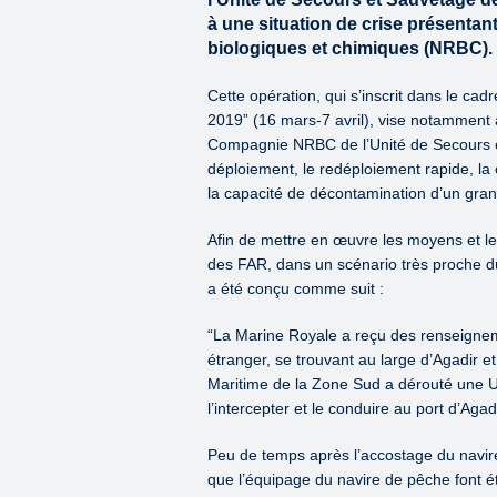
à une situation de crise présentan
biologiques et chimiques (NRBC).
Cette opération, qui s’inscrit dans le ca
2019” (16 mars-7 avril), vise notamment à
Compagnie NRBC de l’Unité de Secours et
déploiement, le redéploiement rapide, la
la capacité de décontamination d’un gra
Afin de mettre en œuvre les moyens et 
des FAR, dans un scénario très proche du
a été conçu comme suit :
“La Marine Royale a reçu des renseignem
étranger, se trouvant au large d’Agadir 
Maritime de la Zone Sud a dérouté une U
l’intercepter et le conduire au port d’Agadi
Peu de temps après l’accostage du navire
que l’équipage du navire de pêche font ét