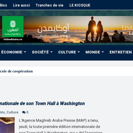
itos
Lire aussi
Tranches de vie
LE KIOSQUE
ÉCONOMIE
SOCIÉTÉ
CULTURE
MONDE
ENTRETIEN
cole de coopération sanitaire et phytosanitaire entr
ernationale de son Town Hall à Washington
tés
,
Culture
0
L’Agence Maghreb Arabe Presse (MAP) a tenu,
jeudi, la toute première édition internationale de
son Town Hall à Washington, qui a été l’occasion