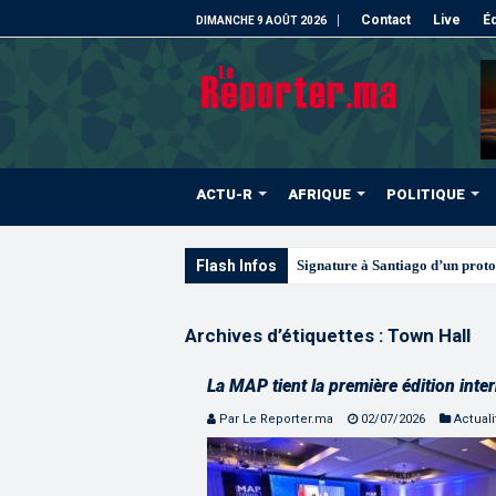
Contact
Live
Éd
DIMANCHE 9 AOÛT 2026
ACTU-R
AFRIQUE
POLITIQUE
Flash Infos
Signature à Santiago d’un proto
Archives d’étiquettes :
Town Hall
La MAP tient la première édition int
Par Le Reporter.ma
02/07/2026
Actuali