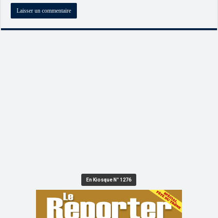
En Kiosque N° 1276