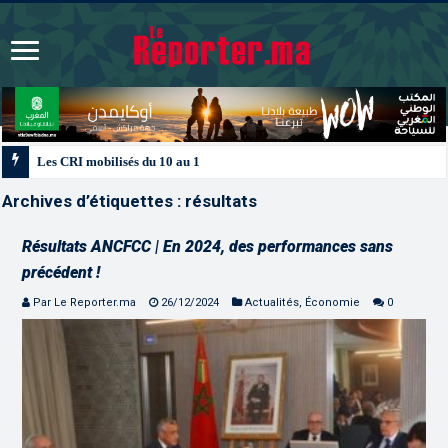
Les CRI mobilisés du 10 au 13 août pour accompagner les projets des Maroc
Archives d’étiquettes :
résultats
Résultats ANCFCC | En 2024, des performances sans
précédent !
Par Le Reporter.ma
26/12/2024
Actualités
,
Économie
0