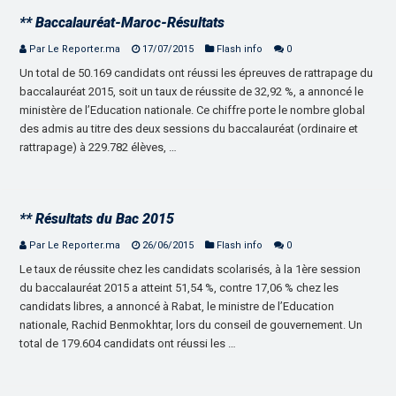
** Baccalauréat-Maroc-Résultats
Par Le Reporter.ma
17/07/2015
Flash info
0
Un total de 50.169 candidats ont réussi les épreuves de rattrapage du
baccalauréat 2015, soit un taux de réussite de 32,92 %, a annoncé le
ministère de l’Education nationale. Ce chiffre porte le nombre global
des admis au titre des deux sessions du baccalauréat (ordinaire et
rattrapage) à 229.782 élèves, …
** Résultats du Bac 2015
Par Le Reporter.ma
26/06/2015
Flash info
0
Le taux de réussite chez les candidats scolarisés, à la 1ère session
du baccalauréat 2015 a atteint 51,54 %, contre 17,06 % chez les
candidats libres, a annoncé à Rabat, le ministre de l’Education
nationale, Rachid Benmokhtar, lors du conseil de gouvernement. Un
total de 179.604 candidats ont réussi les …