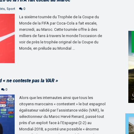
tés
,
Sport
0
La sixième tournée du Trophée de la Coupe du
Monde de la FIFA par Coca-Cola a fait escale,
mercredi, au Maroc. Cette tournée offre à des
milliers de fans à travers le monde l’occasion de
voir de près le trophée original de la Coupe du
Monde, en prélude au Mondial …
 « ne conteste pas la VAR »
0
Alors que les internautes ainsi que tous les
citoyens marocains « contestent » le but espagnol
égalisateur validé par l’assistance vidéo (VAR), le
sélectionneur du Maroc Hervé Renard, passé tout
près d’un exploit face à l’Espagne (2-2) au
Mondial-2018, a pointé une possible « énorme