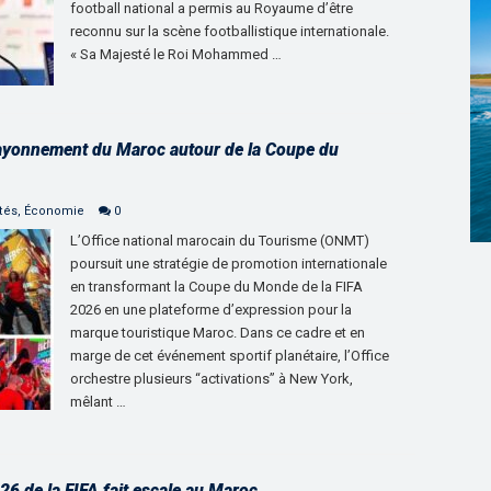
football national a permis au Royaume d’être
reconnu sur la scène footballistique internationale.
« Sa Majesté le Roi Mohammed …
ayonnement du Maroc autour de la Coupe du
tés
,
Économie
0
L’Office national marocain du Tourisme (ONMT)
poursuit une stratégie de promotion internationale
en transformant la Coupe du Monde de la FIFA
2026 en une plateforme d’expression pour la
marque touristique Maroc. Dans ce cadre et en
marge de cet événement sportif planétaire, l’Office
orchestre plusieurs “activations” à New York,
mêlant …
6 de la FIFA fait escale au Maroc