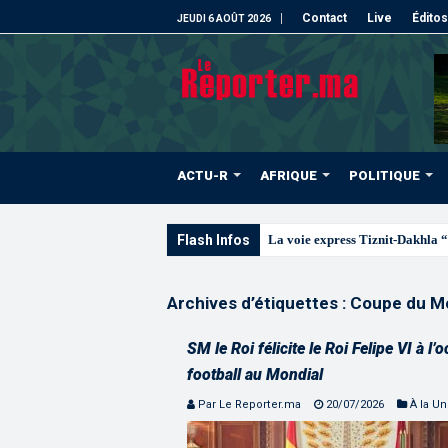
Contact
Live
Éditos
JEUDI 6 AOÛT 2026
ACTU-R
AFRIQUE
POLITIQUE
Flash Infos
La voie express Tiznit-Dakhla “
Archives d’étiquettes :
Coupe du M
SM le Roi félicite le Roi Felipe VI à 
football au Mondial
Par Le Reporter.ma
20/07/2026
À la U