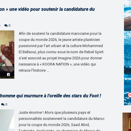
n » une vidéo pour soutenir la candidature du
e
0
Afin de soutenir la candidature marocaine pour la
coupe du monde 2026, le jeune artiste plasticien
passionné par l’art urbain et la culture Mohammed
El Bellaoui, plus connu sous le nom de Rebel Spirit
s’est associé au projet Imagine 2026 pour donner
naissance à « KOORA NATION », une vidéo qui
retrace l’histoire …
omme qui murmure à l’oreille des stars du Foot !
0
Juste énorme ! Alors que plusieurs pays et
personnalités soutiennent la candidature du Maroc
pour la coupe du monde 2026, Saad Abid,
l’activiste, écologiste, ex-champion du Maroc de