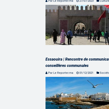
Par Le Reporter.ma
27/07/2023
Cultur
Essaouira | Rencontre de communic
conseillères communales
Par Le Reporter.ma
01/12/2021
Sociét