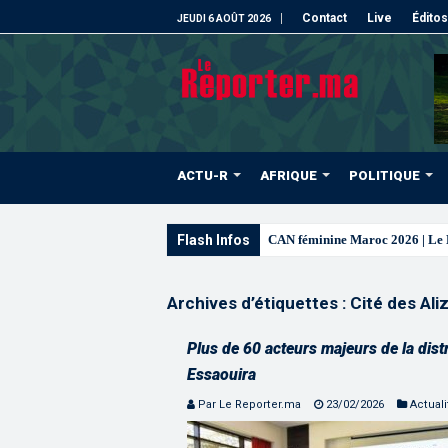
Contact
Live
Éditos
JEUDI 6 AOÛT 2026
ACTU-R
AFRIQUE
POLITIQUE
Flash Infos
CAN féminine Maroc 2026 | Le Ma
Archives d’étiquettes :
Cité des Ali
Plus de 60 acteurs majeurs de la dist
Essaouira
Par Le Reporter.ma
23/02/2026
Actuali