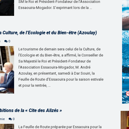
SM le Roi et Président-Fondateur de l’Association
Essaouira-Mogador. S’exprimant lors de la …
 Culture, de l’Ecologie et du Bien-être (Azoulay)
e
0
Le tourisme de demain sera celui de la Culture, de
l’Ecologie et du Bien-être, a affirmé, le Conseiller de
Sa Majesté le Roi et Président-Fondateur de
l’Association Essaouira-Mogador, M. André
Azoulay, en présentant, samedi à Dar Souiri, la
Feuille de Route d’Essaouira pour la saison estivale
et pour la rentrée, …
itions de la « Cite des Alizés »
mie
0
La Feuille de Route préparée par Essaouira pour la