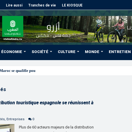
Lire aussi
Tranches de vie
LE KIOSQUE
ÉCONOMIE
SOCIÉTÉ
CULTURE
MONDE
ENTRETIEN
roc se qualifie pour les quarts après un nul blanc face au Séné
zés
ribution touristique espagnole se réunissent à
tés
,
Entreprises
0
Plus de 60 acteurs majeurs de la distribution