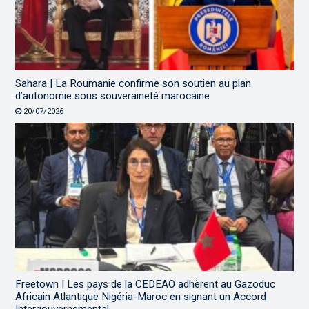
Sahara | La Roumanie confirme son soutien au plan
d’autonomie sous souveraineté marocaine
20/07/2026
Freetown | Les pays de la CEDEAO adhèrent au Gazoduc
Africain Atlantique Nigéria-Maroc en signant un Accord