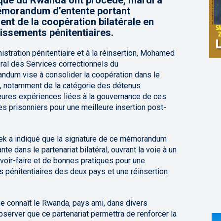
ique du Rwanda ont procédé, mardi à
mémorandum d’entente portant
nt de la coopération bilatérale en
issements pénitentiaires.
istration pénitentiaire et à la réinsertion, Mohamed
ral des Services correctionnels du
ndum vise à consolider la coopération dans le
, notamment de la catégorie des détenus
eures expériences liées à la gouvernance de ces
des prisonniers pour une meilleure insertion post-
mek a indiqué que la signature de ce mémorandum
te dans le partenariat bilatéral, ouvrant la voie à un
oir-faire et de bonnes pratiques pour une
pénitentiaires des deux pays et une réinsertion
ue connaît le Rwanda, pays ami, dans divers
bserver que ce partenariat permettra de renforcer la