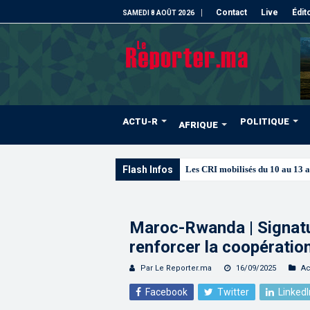
Contact
Live
Édit
SAMEDI 8 AOÛT 2026
ACTU-R
POLITIQUE
AFRIQUE
Flash Infos
Les CRI mobilisés du 10 au 13 
Maroc-Rwanda | Signat
renforcer la coopération
Par Le Reporter.ma
16/09/2025
Ac
Facebook
Twitter
LinkedI