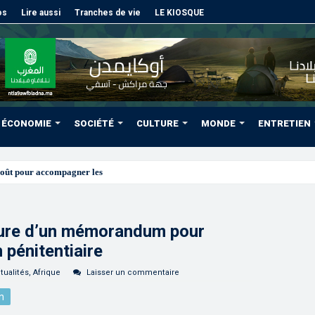
os
Lire aussi
Tranches de vie
LE KIOSQUE
ÉCONOMIE
SOCIÉTÉ
CULTURE
MONDE
ENTRETIEN
août pour accompagner les projets des Marocains du Monde
ure d’un mémorandum pour
 pénitentiaire
tualités
,
Afrique
Laisser un commentaire
n