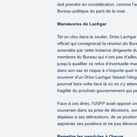
doit prendre en considération, comme l’au
Bureau politique du parti de la rose.
Manœuvres de Lachgar
Tel un clou dans le soulier, Driss Lachga
officiel qui consignerait la réunion du Bur
amendée par cette instance dirigeante du 
membres du Bureau qui n’ont pas d’aille
jusqu’à qualifier ce refus d’éventuelle ma
dans son sac et risque à n’importe quel 
souvenir d’un Driss Lachgar faisant l’él
pourrait faire volte-face là où on s’y at
fragilité du prochain gouvernement qui pei
Face à ces dires, l’USFP avait opposé une
souverain dans sa prise de décisions, son 
déplaise à ses détracteurs, de se positionn
apprécier ses positions et ne pas décevo
Remettre les pendules à l’heure