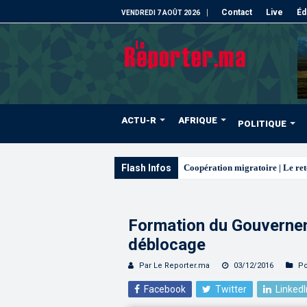
Contact
Live
Éd
VENDREDI 7 AOÛT 2026
ACTU-R
AFRIQUE
POLITIQUE
Flash Infos
L’ONMT renfor
Formation du Gouverneme
déblocage
Par Le Reporter.ma
03/12/2016
Po
Facebook
Twitter
LinkedI