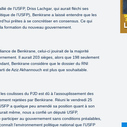
lié de l’USFP, Driss Lachgar, qui aurait fléchi ses
itique de l’USFP), Benkirane a laissé entendre que les
urd’hui prêtes à se concrétiser en consensus. Ce qui
r la formation du nouveau gouvernement.
liance de Benkirane, celui-ci jouirait de la majorité
rnement. Il aurait 203 sièges, alors que 198 seulement
ndant, Benkirane considère que le dossier du RNI
arti de Aziz Akhannouch est plus que souhaitable.
les coulisses du PJD est dû à l’assouplissement des
alement rejetées par Benkirane. Réuni le vendredi 25
’USFP a quelque peu amendé sa position quant à son
aurait même, nous a confié un député USFP,
participer au gouvernement sans conditions préalables,
nnaît l’environnement politique national que l’USFP