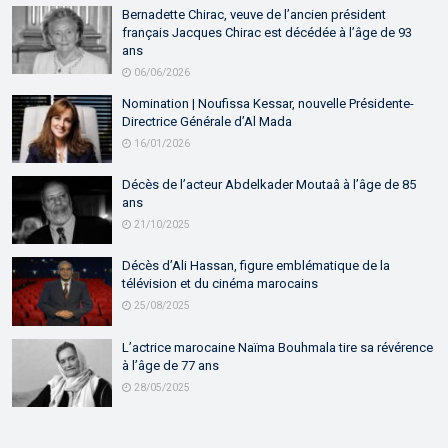
Bernadette Chirac, veuve de l’ancien président
français Jacques Chirac est décédée à l’âge de 93
ans
06/06/2026
Nomination | Noufissa Kessar, nouvelle Présidente-
Directrice Générale d’Al Mada
16/01/2026
Décès de l’acteur Abdelkader Moutaâ à l’âge de 85
ans
21/10/2025
Décès d’Ali Hassan, figure emblématique de la
télévision et du cinéma marocains
25/08/2025
L’actrice marocaine Naïma Bouhmala tire sa révérence
à l’âge de 77 ans
28/05/2025