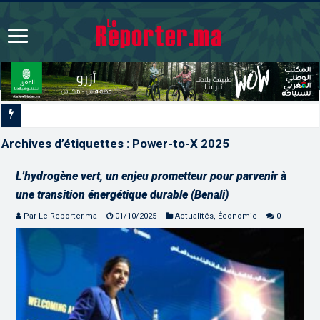
La voie express Tiznit-Dakhla
Archives d’étiquettes :
Power-to-X 2025
L’hydrogène vert, un enjeu prometteur pour parvenir à
une transition énergétique durable (Benali)
Par Le Reporter.ma
01/10/2025
Actualités
,
Économie
0