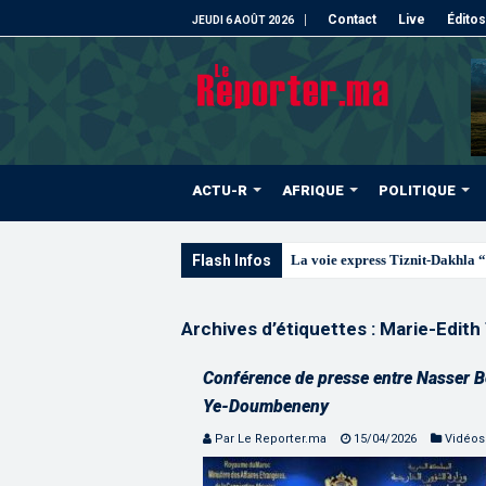
Contact
Live
Éditos
JEUDI 6 AOÛT 2026
ACTU-R
AFRIQUE
POLITIQUE
Flash Infos
La voie express Tiznit-Dakhla “
Archives d’étiquettes :
Marie-Edith
Conférence de presse entre Nasser 
Ye-Doumbeneny
Par Le Reporter.ma
15/04/2026
Vidéos