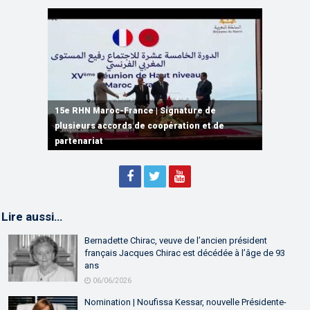
15e RHN Maroc-France | Signature de
plusieurs accords de coopération et de
15e RHN Maroc-France | Discours de
15e Réunion de Haut Niveau Maroc-France |
partenariat
Sébastien Lecornu premier ministre français
Discours de M. Aziz Akhannouch
Lire aussi…
Bernadette Chirac, veuve de l’ancien président
français Jacques Chirac est décédée à l’âge de 93
ans
06/06/2026
Nomination | Noufissa Kessar, nouvelle Présidente-