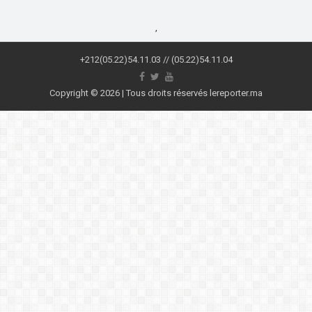
,
+212(05.22)54.11.03 // (05.22)54.11.04
Copyright © 2026 | Tous droits réservés lereporter.ma