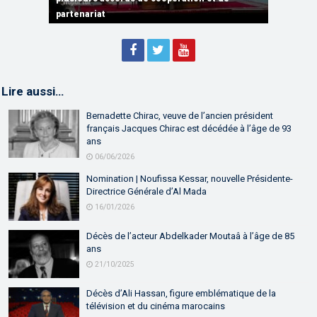
partenariat
Sébastien Lecornu premier ministre français
Discours de M. Aziz Akhannouch
Lire aussi…
Bernadette Chirac, veuve de l’ancien président
français Jacques Chirac est décédée à l’âge de 93
ans
06/06/2026
Nomination | Noufissa Kessar, nouvelle Présidente-
Directrice Générale d’Al Mada
16/01/2026
Décès de l’acteur Abdelkader Moutaâ à l’âge de 85
ans
21/10/2025
Décès d’Ali Hassan, figure emblématique de la
télévision et du cinéma marocains